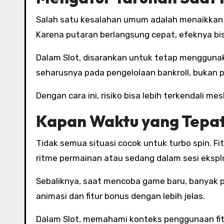
Salah satu kesalahan umum adalah menaikkan 
Karena putaran berlangsung cepat, efeknya bis
Dalam Slot, disarankan untuk tetap menggunak
seharusnya pada pengelolaan bankroll, bukan
Dengan cara ini, risiko bisa lebih terkendali m
Kapan Waktu yang Tepat
Tidak semua situasi cocok untuk turbo spin. F
ritme permainan atau sedang dalam sesi ekspl
Sebaliknya, saat mencoba game baru, banyak 
animasi dan fitur bonus dengan lebih jelas.
Dalam Slot, memahami konteks penggunaan fitur