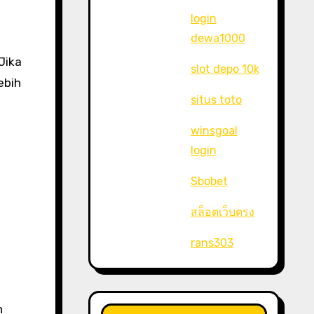
login
dewa1000
Jika
slot depo 10k
ebih
situs toto
winsgoal
login
Sbobet
สล็อตเว็บตรง
rans303
h