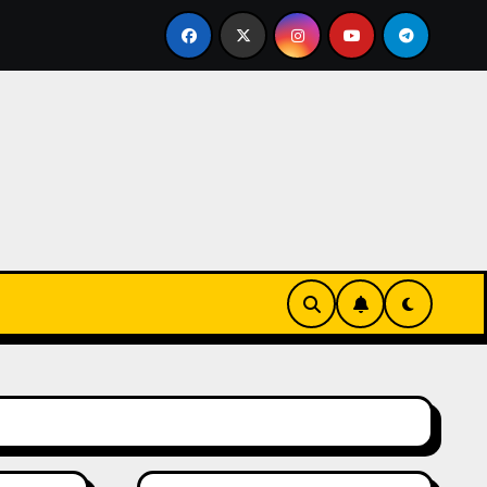
Online Buka77
Memahami Hit Frequency di Slot Onli