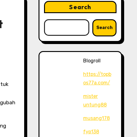
Search
t
Search
Blogroll
https://topb
os77a.com/
ntuk
mister
ngubah
untung88
musang178
ang
fyp138