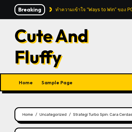
Skip
Breaking
n Efisien
ทำความเข้าใจ “Ways to Win” ของ PG Slot แบบง
to
content
Cute And
Fluffy
Home
Sample Page
Home
Uncategorized
Strategi Turbo Spin: Cara Cerd