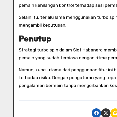
pemain kehilangan kontrol terhadap sesi perm
Selain itu, terlalu lama menggunakan turbo sp
mengambil keputusan.
Penutup
Strategi turbo spin dalam Slot Habanero membe
pemain yang sudah terbiasa dengan ritme per
Namun, kunci utama dari penggunaan fitur ini 
terhadap risiko. Dengan pengaturan yang tepa
pengalaman bermain tanpa mengorbankan ke