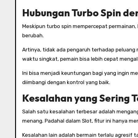
Hubungan Turbo Spin de
Meskipun turbo spin mempercepat permainan, h
berubah.
Artinya, tidak ada pengaruh terhadap peluan
waktu singkat, pemain bisa lebih cepat mengala
Ini bisa menjadi keuntungan bagi yang ingin men
diimbangi dengan kontrol yang baik.
Kesalahan yang Sering T
Salah satu kesalahan terbesar adalah mengan
menang. Padahal dalam Slot, fitur ini hanya m
Kesalahan lain adalah bermain terlalu agresif 