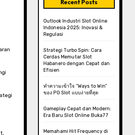
Recent Posts
Outlook Industri Slot Online
Indonesia 2025: Inovasi &
Regulasi
taran
Strategi Turbo Spin: Cara
Cerdas Memutar Slot
Habanero dengan Cepat dan
Efisien
ngi
ทำความเข้าใจ “Ways to Win”
ของ PG Slot แบบง่ายที่สุด
ategi
Gameplay Cepat dan Modern:
Era Baru Slot Online Buka77
Memahami Hit Frequency di
t,