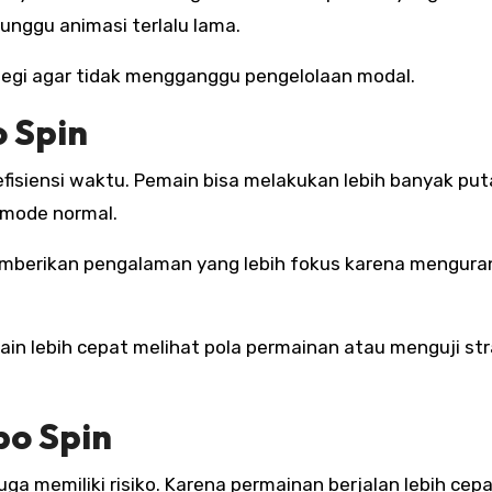
nggu animasi terlalu lama.
tegi agar tidak mengganggu pengelolaan modal.
o Spin
efisiensi waktu. Pemain bisa melakukan lebih banyak pu
 mode normal.
 memberikan pengalaman yang lebih fokus karena mengura
ain lebih cepat melihat pola permainan atau menguji str
bo Spin
ga memiliki risiko. Karena permainan berjalan lebih cepa