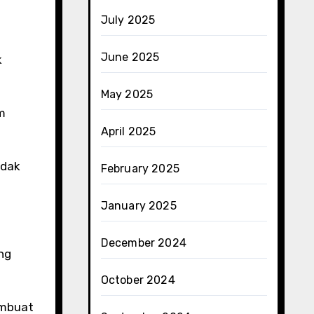
July 2025
June 2025
k
May 2025
m
April 2025
idak
February 2025
January 2025
December 2024
ng
October 2024
embuat