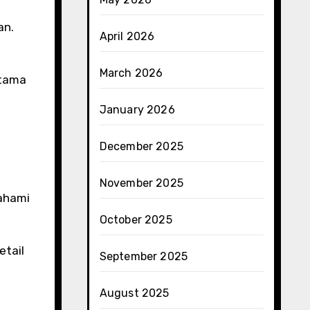
an.
April 2026
March 2026
utama
January 2026
December 2025
November 2025
mahami
October 2025
etail
September 2025
August 2025