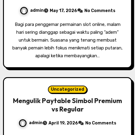
admin
May 17, 2026
No Comments
Bagi para penggemar permainan slot online, malam
hari sering dianggap sebagai waktu paling “adem”
untuk bermain. Suasana yang tenang membuat
banyak pemain lebih fokus menikmati setiap putaran,
apalagi ketika membayangkan…
Uncategorized
Mengulik Paytable Simbol Premium
vs Regular
admin
April 19, 2026
No Comments