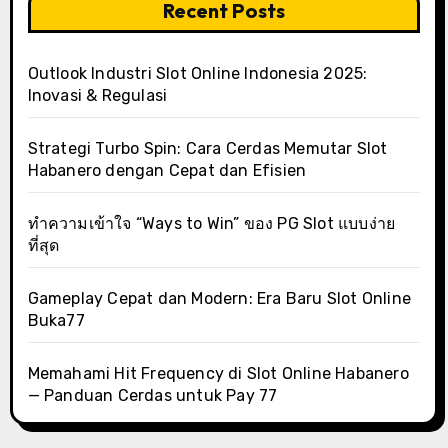
Recent Posts
Outlook Industri Slot Online Indonesia 2025:
Inovasi & Regulasi
Strategi Turbo Spin: Cara Cerdas Memutar Slot
Habanero dengan Cepat dan Efisien
ทำความเข้าใจ “Ways to Win” ของ PG Slot แบบง่าย
ที่สุด
Gameplay Cepat dan Modern: Era Baru Slot Online
Buka77
Memahami Hit Frequency di Slot Online Habanero
— Panduan Cerdas untuk Pay 77