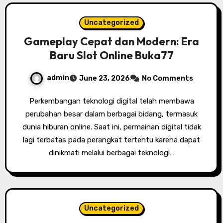
Uncategorized
Gameplay Cepat dan Modern: Era
Baru Slot Online Buka77
admin
June 23, 2026
No Comments
Perkembangan teknologi digital telah membawa
perubahan besar dalam berbagai bidang, termasuk
dunia hiburan online. Saat ini, permainan digital tidak
lagi terbatas pada perangkat tertentu karena dapat
dinikmati melalui berbagai teknologi…
Uncategorized