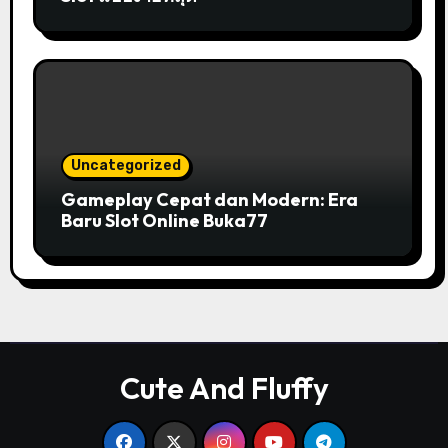
Uncategorized
Gameplay Cepat dan Modern: Era
Baru Slot Online Buka77
Cute And Fluffy