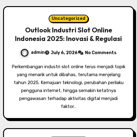
Uncategorized
Outlook Industri Slot Online
Indonesia 2025: Inovasi & Regulasi
admin
July 6, 2026
No Comments
Perkembangan industri slot online terus menjadi topik
yang menarik untuk dibahas, terutama menjelang
tahun 2025. Kemajuan teknologi, perubahan perilaku
pengguna internet, hingga semakin ketatnya
pengawasan terhadap aktivitas digital menjadi
faktor…