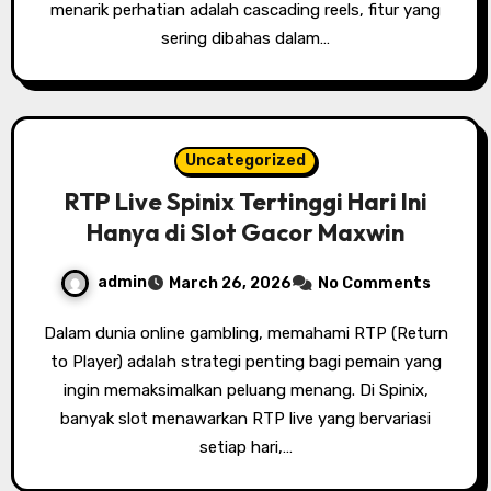
menarik perhatian adalah cascading reels, fitur yang
sering dibahas dalam…
Uncategorized
RTP Live Spinix Tertinggi Hari Ini
Hanya di Slot Gacor Maxwin
admin
March 26, 2026
No Comments
Dalam dunia online gambling, memahami RTP (Return
to Player) adalah strategi penting bagi pemain yang
ingin memaksimalkan peluang menang. Di Spinix,
banyak slot menawarkan RTP live yang bervariasi
setiap hari,…