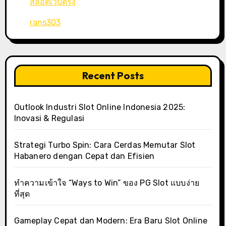
สล็อตเว็บตรง
rans303
Recent Posts
Outlook Industri Slot Online Indonesia 2025:
Inovasi & Regulasi
Strategi Turbo Spin: Cara Cerdas Memutar Slot
Habanero dengan Cepat dan Efisien
ทำความเข้าใจ “Ways to Win” ของ PG Slot แบบง่าย
ที่สุด
Gameplay Cepat dan Modern: Era Baru Slot Online