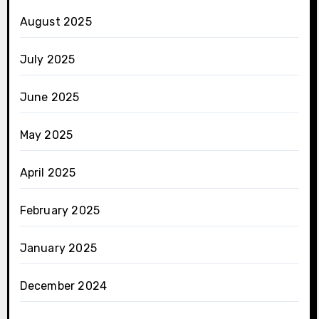
August 2025
July 2025
June 2025
May 2025
April 2025
February 2025
January 2025
December 2024