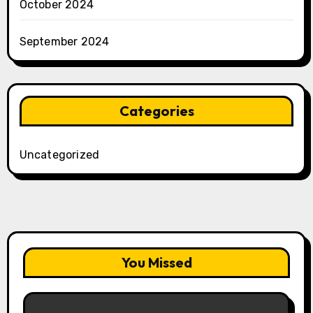
October 2024
September 2024
Categories
Uncategorized
You Missed