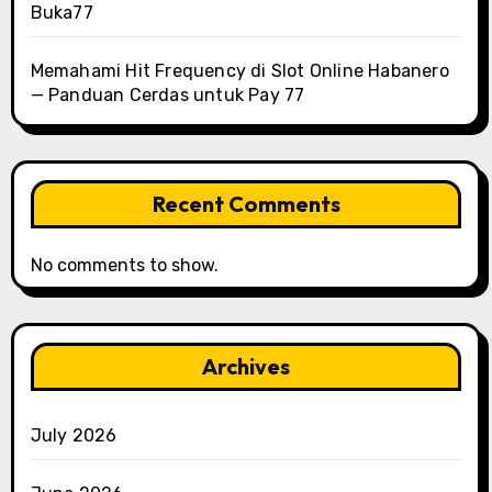
Buka77
Memahami Hit Frequency di Slot Online Habanero
— Panduan Cerdas untuk Pay 77
Recent Comments
No comments to show.
Archives
July 2026