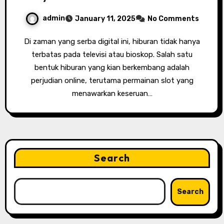
admin
January 11, 2025
No Comments
Di zaman yang serba digital ini, hiburan tidak hanya
terbatas pada televisi atau bioskop. Salah satu
bentuk hiburan yang kian berkembang adalah
perjudian online, terutama permainan slot yang
menawarkan keseruan…
Search
Search