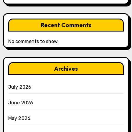
Recent Comments
No comments to show.
Archives
July 2026
June 2026
May 2026