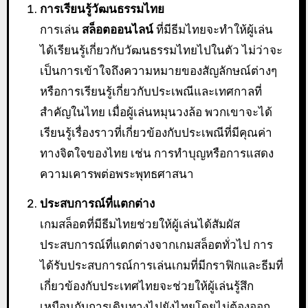
การเรียนรู้วัฒนธรรมไทย
การเล่น
สล็อตออนไลน์
ที่มีธีมไทยจะทำให้ผู้เล่น
ได้เรียนรู้เกี่ยวกับวัฒนธรรมไทยไปในตัว ไม่ว่าจะ
เป็นการเข้าใจถึงความหมายของสัญลักษณ์ต่างๆ
หรือการเรียนรู้เกี่ยวกับประเพณีและเทศกาลที่
สำคัญในไทย เมื่อผู้เล่นหมุนวงล้อ พวกเขาจะได้
เรียนรู้เรื่องราวที่เกี่ยวข้องกับประเพณีที่มีคุณค่า
ทางจิตใจของไทย เช่น การทำบุญหรือการแสดง
ความเคารพต่อพระพุทธศาสนา
ประสบการณ์ที่แตกต่าง
เกมสล็อตที่มีธีมไทยช่วยให้ผู้เล่นได้สัมผัส
ประสบการณ์ที่แตกต่างจากเกมสล็อตทั่วไป การ
ได้รับประสบการณ์การเล่นเกมที่มีกราฟิกและธีมที่
เกี่ยวข้องกับประเทศไทยจะช่วยให้ผู้เล่นรู้สึก
เหมือนกับการเดินทางไปยังไทยโดยไม่ต้องออก