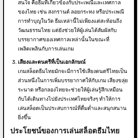
สนใจ คือธีมที่เกี่ยวข้องกับประเพณีและเทศกาล
ของไทย เช่น สงกรานต์ ลอยกระทง หรือประเพณี
การทำบุญในวัด ธีมเหล่านี้ไม่เพียงแต่สะท้อนถึง
วัฒนธรรมไทย แต่ยังช่วยให้ผู้เล่นได้สัมผัสกับ
บรรยากาศของเทศกาลเหล่านั้นในขณะที่
เพลิดเพลินกับการเล่นเกม
เสียงและดนตรีที่เป็นเอกลักษณ์
เกมสล็อตธีมไทยมักจะมีการใช้เสียงดนตรีไทยเป็น
ส่วนหนึ่งในการเพิ่มบรรยากาศให้กับเกม เสียงขลุ่ย
ระนาด หรือกลองไทยจะช่วยให้ผู้เล่นรู้สึกเหมือน
กับได้เดินทางไปยังประเทศไทยจริงๆ ทำให้การ
เล่นสล็อตเป็นประสบการณ์ที่ดื่มด่ำและสนุกสนาน
ยิ่งขึ้น
ประโยชน์ของการเล่นสล็อตธีมไทย