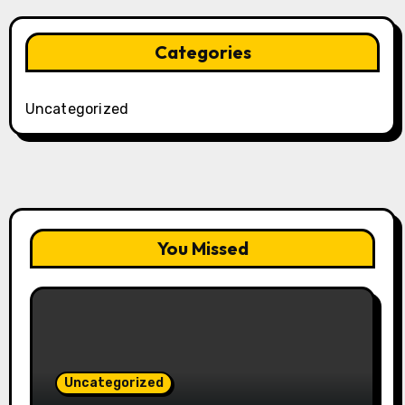
Categories
Uncategorized
You Missed
Uncategorized