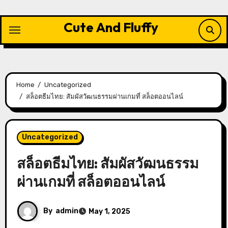
Skip
to
Cute And Fluffy
content
Home
Uncategorized
สล็อตธีมไทย: สัมผัสวัฒนธรรมผ่านเกมที่ สล็อตออนไลน์
Uncategorized
สล็อตธีมไทย: สัมผัสวัฒนธรรม
ผ่านเกมที่ สล็อตออนไลน์
By
admin
May 1, 2025