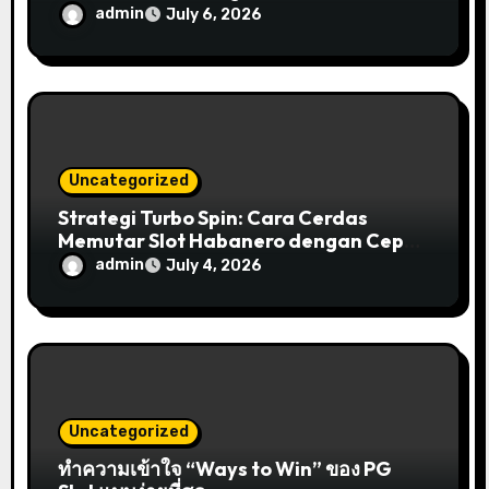
admin
July 6, 2026
Uncategorized
Strategi Turbo Spin: Cara Cerdas
Memutar Slot Habanero dengan Cepat
dan Efisien
admin
July 4, 2026
Uncategorized
ทำความเข้าใจ “Ways to Win” ของ PG