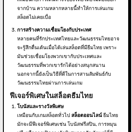
จากบ้าน ความหลากหลายนี้ทำให้การเล่นเกม
สล็อตไม่เคยเบื่อ
การสร้างความเชื่อมโยงกับประเทศ
หลายคนที่รักประเทศไทยและวัฒนธรรมไทยอาจ
จะรู้สึกตื่นเต้นเมื่อได้เล่นสล็อตที่มีธีมไทย เพราะ
มันช่วยเชื่อมโยงพวกเขากับประเทศและ
วัฒนธรรมที่พวกเขารักได้อย่างสนุกสนาน
นอกจากนี้ยังเป็นวิธีที่ดีในการสานสัมพันธ์กับ
วัฒนธรรมไทยผ่านการเล่นเกม
ฟีเจอร์พิเศษในสล็อตธีมไทย
โบนัสและรางวัลพิเศษ
เหมือนกับเกมสล็อตทั่วไป
สล็อตออนไลน์
ธีมไทย
มักจะมีฟีเจอร์พิเศษเช่น โบนัสฟรีสปิน, การหมุน