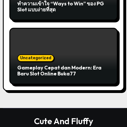
ทำความเข้าใจ “Ways to Win” ของ PG
Slot แบบง่ายที่สุด
Uncategorized
Gameplay Cepat dan Modern: Era
Baru Slot Online Buka77
Cute And Fluffy