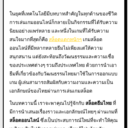
ในยุคที่เทคโนโลยีมีบทบาทสำคัญในทุกด้านของชีวิต
การเล่นเกมออนไลน์ก็กลายเป็นกิจกรรมที่ได้รับความ
นิยมอย่างแพร่หลาย และหนึ่งในเกมที่ได้รับความ
สนใจมากที่สุดก็คือ
สล็อตแตกหนักๆ
เกมสล็อต
ออนไลน์ที่มีหลากหลายธีมไม่เพียงแต่ให้ความ
สนุกสนาน แต่ยังสะท้อนถึงวัฒนธรรมและความเชื่อ
ของประเทศต่างๆ รวมถึงประเทศไทย ด้วยการนำเอา
ธีมที่เกี่ยวข้องกับวัฒนธรรมไทยมาใช้ในการออกแบบ
เกม ผู้เล่นสามารถสัมผัสกับความงามและความเป็น
เอกลักษณ์ของไทยผ่านการเล่นเกมสล็อต
ในบทความนี้ เราจะพาคุณไปรู้จักกับ
สล็อตธีมไทย
ที่
มีการนำเสนอเรื่องราวและเอกลักษณ์ไทยๆ ผ่านเกมที่
สล็อตออนไลน์
ซึ่งเป็นประสบการณ์ใหม่ที่จะทำให้คุณ