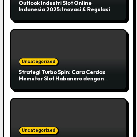
Outlook Industri Slot Online
Indonesia 2025: Inovasi & Regulasi
Uncategorized
Strategi Turbo Spin: Cara Cerdas
Memutar Slot Habanero dengan
Cepat dan Efisien
Uncategorized