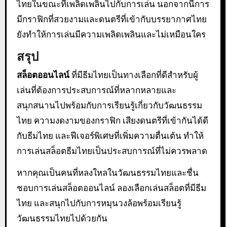
ไทยในขณะที่เพลิดเพลินไปกับการเล่น นอกจากนี้การ
มีกราฟิกที่สวยงามและดนตรีที่เข้ากับบรรยากาศไทย
ยังทำให้การเล่นมีความเพลิดเพลินและไม่เหมือนใคร
สรุป
สล็อตออนไลน์
ที่มีธีมไทยเป็นทางเลือกที่ดีสำหรับผู้
เล่นที่ต้องการประสบการณ์ที่หลากหลายและ
สนุกสนานไปพร้อมกับการเรียนรู้เกี่ยวกับวัฒนธรรม
ไทย ความงดงามของกราฟิก เสียงดนตรีที่เข้ากันได้ดี
กับธีมไทย และฟีเจอร์พิเศษที่เพิ่มความตื่นเต้น ทำให้
การเล่นสล็อตธีมไทยเป็นประสบการณ์ที่ไม่ควรพลาด
หากคุณเป็นคนที่หลงใหลในวัฒนธรรมไทยและชื่น
ชอบการเล่นสล็อตออนไลน์ ลองเลือกเล่นสล็อตที่มีธีม
ไทย และสนุกไปกับการหมุนวงล้อพร้อมเรียนรู้
วัฒนธรรมไทยไปด้วยกัน