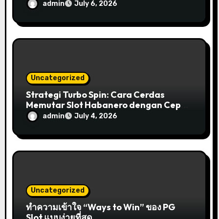
admin
July 6, 2026
Uncategorized
Strategi Turbo Spin: Cara Cerdas
Memutar Slot Habanero dengan Cepat
dan Efisien
admin
July 4, 2026
Uncategorized
ทำความเข้าใจ “Ways to Win” ของ PG
Slot แบบง่ายที่สุด