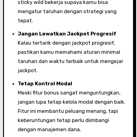
sticky wild bekerja supaya kamu bisa
mengatur taruhan dengan strategi yang
tepat.
Jangan Lewatkan Jackpot Progresif
Kalau tertarik dengan jackpot progresif,
pastikan kamu memahami aturan minimal
taruhan dan waktu terbaik untuk mengejar
jackpot.
Tetap Kontrol Modal
Meski fitur bonus sangat menguntungkan,
jangan lupa tetap kelola modal dengan baik.
Fitur ini membantu peluang menang, tapi
keberuntungan tetap perlu diimbangi
dengan manajemen dana.