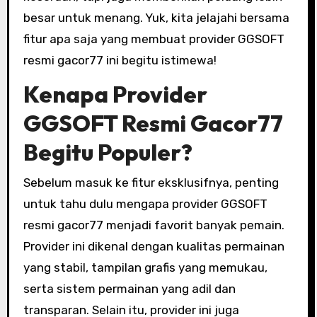
besar untuk menang. Yuk, kita jelajahi bersama
fitur apa saja yang membuat provider GGSOFT
resmi gacor77 ini begitu istimewa!
Kenapa Provider
GGSOFT Resmi Gacor77
Begitu Populer?
Sebelum masuk ke fitur eksklusifnya, penting
untuk tahu dulu mengapa provider GGSOFT
resmi gacor77 menjadi favorit banyak pemain.
Provider ini dikenal dengan kualitas permainan
yang stabil, tampilan grafis yang memukau,
serta sistem permainan yang adil dan
transparan. Selain itu, provider ini juga