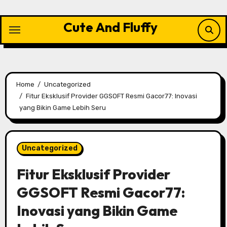
Skip
to
Cute And Fluffy
content
Home
Uncategorized
Fitur Eksklusif Provider GGSOFT Resmi Gacor77: Inovasi
yang Bikin Game Lebih Seru
Uncategorized
Fitur Eksklusif Provider
GGSOFT Resmi Gacor77:
Inovasi yang Bikin Game