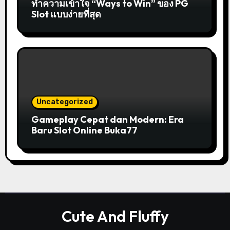
ทำความเข้าใจ “Ways to Win” ของ PG
Slot แบบง่ายที่สุด
Uncategorized
Gameplay Cepat dan Modern: Era
Baru Slot Online Buka77
Cute And Fluffy