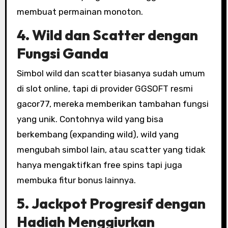
membuat permainan monoton.
4.
Wild dan Scatter dengan
Fungsi Ganda
Simbol wild dan scatter biasanya sudah umum
di slot online, tapi di provider GGSOFT resmi
gacor77, mereka memberikan tambahan fungsi
yang unik. Contohnya wild yang bisa
berkembang (expanding wild), wild yang
mengubah simbol lain, atau scatter yang tidak
hanya mengaktifkan free spins tapi juga
membuka fitur bonus lainnya.
5.
Jackpot Progresif dengan
Hadiah Menggiurkan