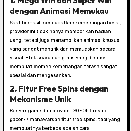
1.
Mega Win dan Super Win
dengan Animasi Memukau
Saat berhasil mendapatkan kemenangan besar,
provider ini tidak hanya memberikan hadiah
uang, tetapi juga menampilkan animasi khusus
yang sangat menarik dan memuaskan secara
visual. Efek suara dan grafis yang dinamis
membuat momen kemenangan terasa sangat
spesial dan mengesankan.
2.
Fitur Free Spins dengan
Mekanisme Unik
Banyak game dari provider GGSOFT resmi
gacor77 menawarkan fitur free spins, tapi yang
membuatnya berbeda adalah cara