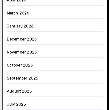
April 2026
March 2026
January 2026
December 2025
November 2025
October 2025
September 2025
August 2025
July 2025