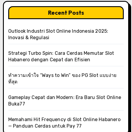
Recent Posts
Outlook Industri Slot Online Indonesia 2025:
Inovasi & Regulasi
Strategi Turbo Spin: Cara Cerdas Memutar Slot
Habanero dengan Cepat dan Efisien
ทำความเข้าใจ “Ways to Win” ของ PG Slot แบบง่าย
ที่สุด
Gameplay Cepat dan Modern: Era Baru Slot Online
Buka77
Memahami Hit Frequency di Slot Online Habanero
— Panduan Cerdas untuk Pay 77