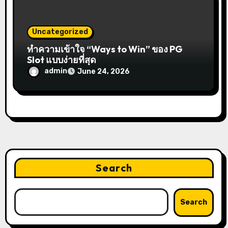
Uncategorized
ทำความเข้าใจ “Ways to Win” ของ PG
Slot แบบง่ายที่สุด
admin
June 24, 2026
Search
Search