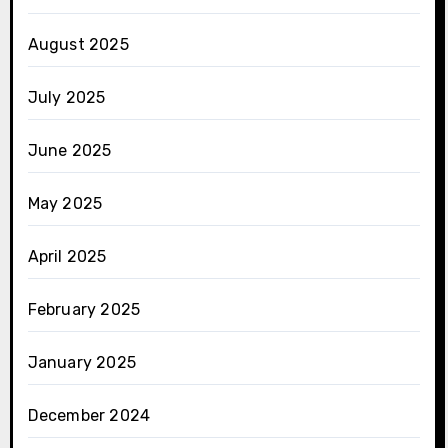
August 2025
July 2025
June 2025
May 2025
April 2025
February 2025
January 2025
December 2024