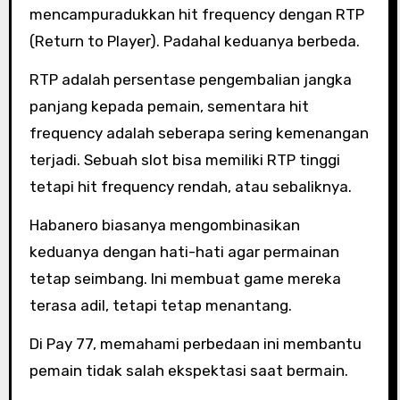
mencampuradukkan hit frequency dengan RTP
(Return to Player). Padahal keduanya berbeda.
RTP adalah persentase pengembalian jangka
panjang kepada pemain, sementara hit
frequency adalah seberapa sering kemenangan
terjadi. Sebuah slot bisa memiliki RTP tinggi
tetapi hit frequency rendah, atau sebaliknya.
Habanero biasanya mengombinasikan
keduanya dengan hati-hati agar permainan
tetap seimbang. Ini membuat game mereka
terasa adil, tetapi tetap menantang.
Di Pay 77, memahami perbedaan ini membantu
pemain tidak salah ekspektasi saat bermain.