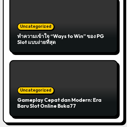
Uncategorized
ทำความเข้าใจ “Ways to Win” ของ PG
Slot แบบง่ายที่สุด
Uncategorized
Gameplay Cepat dan Modern: Era
Baru Slot Online Buka77