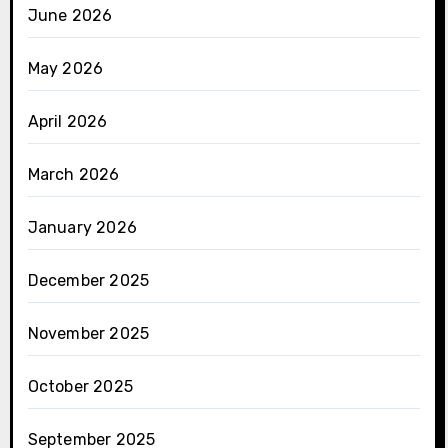
June 2026
May 2026
April 2026
March 2026
January 2026
December 2025
November 2025
October 2025
September 2025