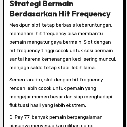
Strategi Bermain
Berdasarkan Hit Frequency
Meskipun slot tetap berbasis keberuntungan,
memahami hit frequency bisa membantu
pemain mengatur gaya bermain. Slot dengan
hit frequency tinggi cocok untuk sesi bermain
santai karena kemenangan kecil sering muncul,
menjaga saldo tetap stabil lebih lama.
Sementara itu, slot dengan hit frequency
rendah lebih cocok untuk pemain yang
mengejar momen besar dan siap menghadapi
fluktuasi hasil yang lebih ekstrem.
Di Pay 77, banyak pemain berpengalaman
biasanya menyesuaikan pilihan game