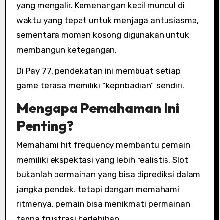
yang mengalir. Kemenangan kecil muncul di
waktu yang tepat untuk menjaga antusiasme,
sementara momen kosong digunakan untuk
membangun ketegangan.
Di Pay 77, pendekatan ini membuat setiap
game terasa memiliki “kepribadian” sendiri.
Mengapa Pemahaman Ini
Penting?
Memahami hit frequency membantu pemain
memiliki ekspektasi yang lebih realistis. Slot
bukanlah permainan yang bisa diprediksi dalam
jangka pendek, tetapi dengan memahami
ritmenya, pemain bisa menikmati permainan
tanpa frustrasi berlebihan.