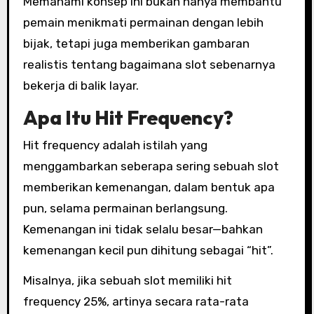
Memahami konsep ini bukan hanya membantu
pemain menikmati permainan dengan lebih
bijak, tetapi juga memberikan gambaran
realistis tentang bagaimana slot sebenarnya
bekerja di balik layar.
Apa Itu Hit Frequency?
Hit frequency adalah istilah yang
menggambarkan seberapa sering sebuah slot
memberikan kemenangan, dalam bentuk apa
pun, selama permainan berlangsung.
Kemenangan ini tidak selalu besar—bahkan
kemenangan kecil pun dihitung sebagai “hit”.
Misalnya, jika sebuah slot memiliki hit
frequency 25%, artinya secara rata-rata