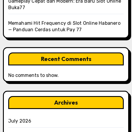
Gameplay Cepat dan Modern: Era Baru Slot Online
Buka77
Memahami Hit Frequency di Slot Online Habanero
— Panduan Cerdas untuk Pay 77
Recent Comments
No comments to show.
Archives
July 2026