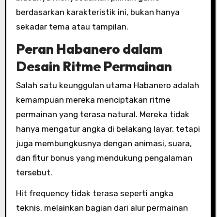
berdasarkan karakteristik ini, bukan hanya
sekadar tema atau tampilan.
Peran Habanero dalam
Desain Ritme Permainan
Salah satu keunggulan utama Habanero adalah
kemampuan mereka menciptakan ritme
permainan yang terasa natural. Mereka tidak
hanya mengatur angka di belakang layar, tetapi
juga membungkusnya dengan animasi, suara,
dan fitur bonus yang mendukung pengalaman
tersebut.
Hit frequency tidak terasa seperti angka
teknis, melainkan bagian dari alur permainan