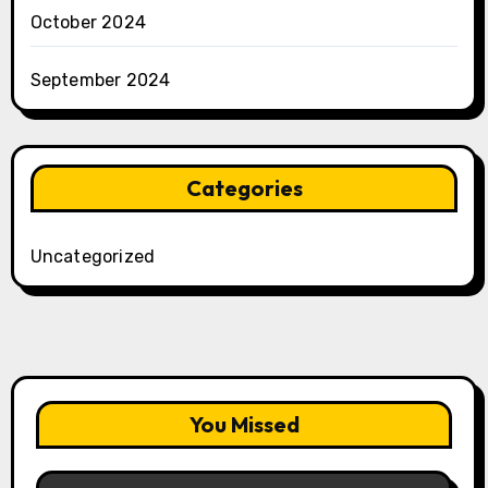
October 2024
September 2024
Categories
Uncategorized
You Missed