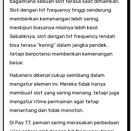
bagaimana sebuah slot terasa saat dimainkan.
Slot dengan hit frequency tinggi cenderung
memberikan kemenangan lebih sering,
meskipun biasanya nilainya lebih kecil.
Sebaliknya, slot dengan hit frequency rendah
bisa terasa “kering” dalam jangka pendek,
tetapi berpotensi memberikan kemenangan
besar.
Habanero dikenal cukup seimbang dalam
mengatur elemen ini. Mereka tidak hanya
membuat slot yang sering menang, tetapi juga
mengatur ritme permainan agar tetap
menantang dan tidak monoton.
Di Pay 77, pemain sering merasakan perbedaan