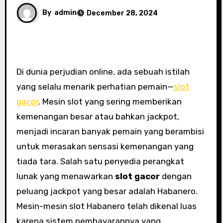
By
admin
December 28, 2024
Di dunia perjudian online, ada sebuah istilah
yang selalu menarik perhatian pemain—
slot
gacor
. Mesin slot yang sering memberikan
kemenangan besar atau bahkan jackpot,
menjadi incaran banyak pemain yang berambisi
untuk merasakan sensasi kemenangan yang
tiada tara. Salah satu penyedia perangkat
lunak yang menawarkan
slot gacor
dengan
peluang jackpot yang besar adalah Habanero.
Mesin-mesin slot Habanero telah dikenal luas
karena sistem pembayarannya yang