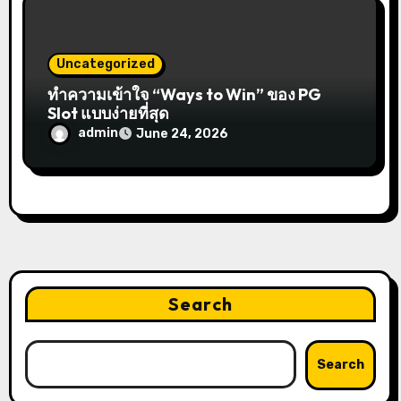
Uncategorized
ทำความเข้าใจ “Ways to Win” ของ PG
Slot แบบง่ายที่สุด
admin
June 24, 2026
Search
Search