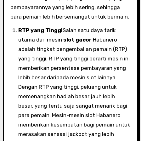
pembayarannya yang lebih sering, sehingga
para pemain lebih bersemangat untuk bermain.
RTP yang Tinggi
Salah satu daya tarik
utama dari mesin
slot gacor
Habanero
adalah tingkat pengembalian pemain (RTP)
yang tinggi. RTP yang tinggi berarti mesin ini
memberikan persentase pembayaran yang
lebih besar daripada mesin slot lainnya.
Dengan RTP yang tinggi, peluang untuk
memenangkan hadiah besar jauh lebih
besar, yang tentu saja sangat menarik bagi
para pemain. Mesin-mesin slot Habanero
memberikan kesempatan bagi pemain untuk
merasakan sensasi jackpot yang lebih