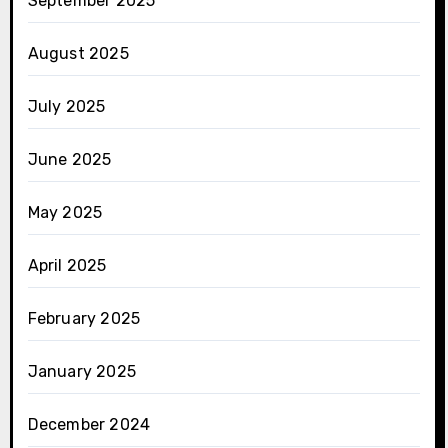
September 2025
August 2025
July 2025
June 2025
May 2025
April 2025
February 2025
January 2025
December 2024