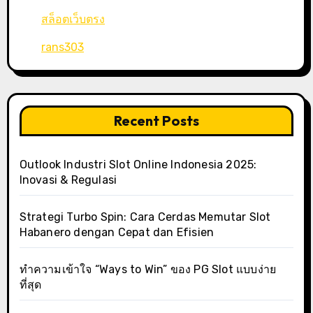
สล็อตเว็บตรง
rans303
Recent Posts
Outlook Industri Slot Online Indonesia 2025:
Inovasi & Regulasi
Strategi Turbo Spin: Cara Cerdas Memutar Slot
Habanero dengan Cepat dan Efisien
ทำความเข้าใจ “Ways to Win” ของ PG Slot แบบง่าย
ที่สุด