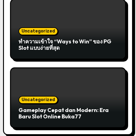
Uncategorized
ทำความเข้าใจ “Ways to Win” ของ PG
Slot แบบง่ายที่สุด
Uncategorized
Gameplay Cepat dan Modern: Era
Baru Slot Online Buka77