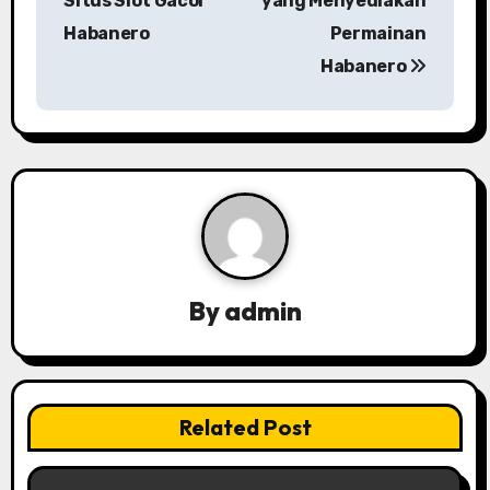
Situs Slot Gacor
yang Menyediakan
t
Habanero
Permainan
n
Habanero
a
v
i
g
a
By
admin
t
i
o
Related Post
n