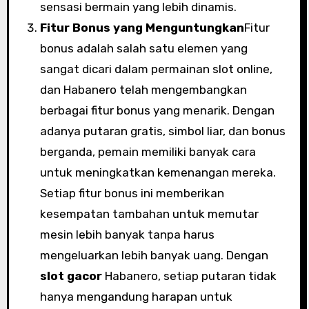
sensasi bermain yang lebih dinamis.
Fitur Bonus yang Menguntungkan
Fitur
bonus adalah salah satu elemen yang
sangat dicari dalam permainan slot online,
dan Habanero telah mengembangkan
berbagai fitur bonus yang menarik. Dengan
adanya putaran gratis, simbol liar, dan bonus
berganda, pemain memiliki banyak cara
untuk meningkatkan kemenangan mereka.
Setiap fitur bonus ini memberikan
kesempatan tambahan untuk memutar
mesin lebih banyak tanpa harus
mengeluarkan lebih banyak uang. Dengan
slot gacor
Habanero, setiap putaran tidak
hanya mengandung harapan untuk