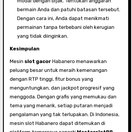
modal dengan bijak. Tentukan anggaran
bermain Anda dan patuhi batasan tersebut.
Dengan cara ini, Anda dapat menikmati
permainan tanpa terbebani oleh kerugian
yang tidak diinginkan.
Kesimpulan
Mesin
slot gacor
Habanero menawarkan
peluang besar untuk meraih kemenangan
dengan RTP tinggi, fitur bonus yang
menguntungkan, dan jackpot progresif yang
menggoda. Dengan grafis yang memukau dan
tema yang menarik, setiap putaran menjadi
pengalaman yang tak terlupakan. Di Indonesia,
mesin slot Habanero dapat ditemukan di
platform terpercaya seperti
Masterslot88
,