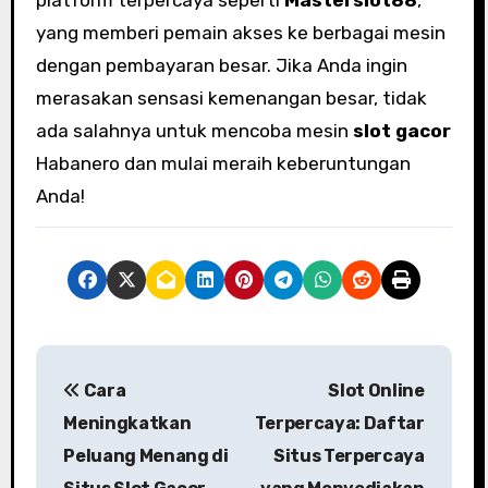
yang memberi pemain akses ke berbagai mesin
dengan pembayaran besar. Jika Anda ingin
merasakan sensasi kemenangan besar, tidak
ada salahnya untuk mencoba mesin
slot gacor
Habanero dan mulai meraih keberuntungan
Anda!
P
Cara
Slot Online
o
Meningkatkan
Terpercaya: Daftar
s
Peluang Menang di
Situs Terpercaya