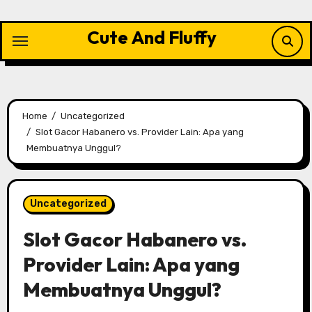
Skip
to
Cute And Fluffy
content
Home
Uncategorized
Slot Gacor Habanero vs. Provider Lain: Apa yang
Membuatnya Unggul?
Uncategorized
Slot Gacor Habanero vs.
Provider Lain: Apa yang
Membuatnya Unggul?