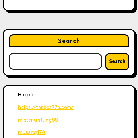
Search
Search
Blogroll
https://topbos77a.com/
mister untung88
musang178