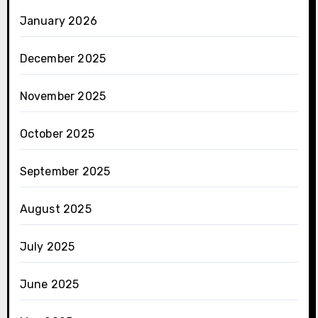
January 2026
December 2025
November 2025
October 2025
September 2025
August 2025
July 2025
June 2025