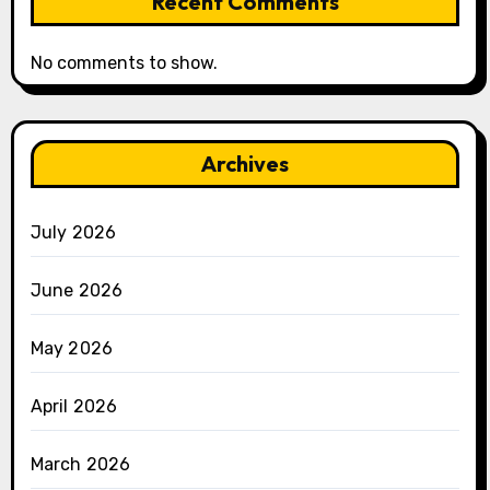
Recent Comments
No comments to show.
Archives
July 2026
June 2026
May 2026
April 2026
March 2026