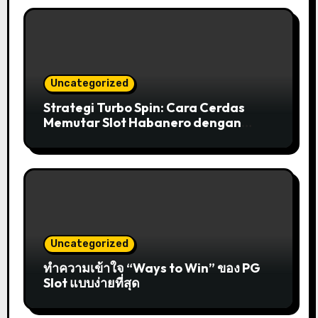
Uncategorized
Strategi Turbo Spin: Cara Cerdas
Memutar Slot Habanero dengan
Cepat dan Efisien
Uncategorized
ทำความเข้าใจ “Ways to Win” ของ PG
Slot แบบง่ายที่สุด