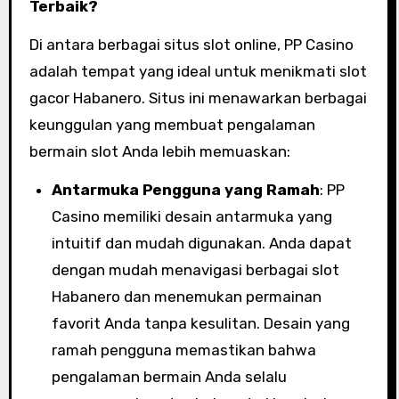
Terbaik?
Di antara berbagai situs slot online, PP Casino
adalah tempat yang ideal untuk menikmati slot
gacor Habanero. Situs ini menawarkan berbagai
keunggulan yang membuat pengalaman
bermain slot Anda lebih memuaskan:
Antarmuka Pengguna yang Ramah
: PP
Casino memiliki desain antarmuka yang
intuitif dan mudah digunakan. Anda dapat
dengan mudah menavigasi berbagai slot
Habanero dan menemukan permainan
favorit Anda tanpa kesulitan. Desain yang
ramah pengguna memastikan bahwa
pengalaman bermain Anda selalu