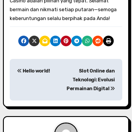
Casino adalah pilihan yang tepat. Selamat
bermain dan nikmati setiap putaran—semoga
keberuntungan selalu berpihak pada Anda!
P
Hello world!
Slot Online dan
o
Teknologi: Evolusi
s
Permainan Digital
t
n
a