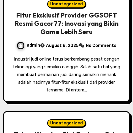
Uncategorized
Fitur Eksklusif Provider GGSOFT
Resmi Gacor77: Inovasi yang Bikin
Game Lebih Seru
admin
August 8, 2025
No Comments
Industri judi online terus berkembang pesat dengan
teknologi yang semakin canggih. Salah satu hal yang
membuat permainan judi daring semakin menarik
adalah hadirnya fitur-fitur eksklusif dari provider
ternama. Di antara…
Uncategorized