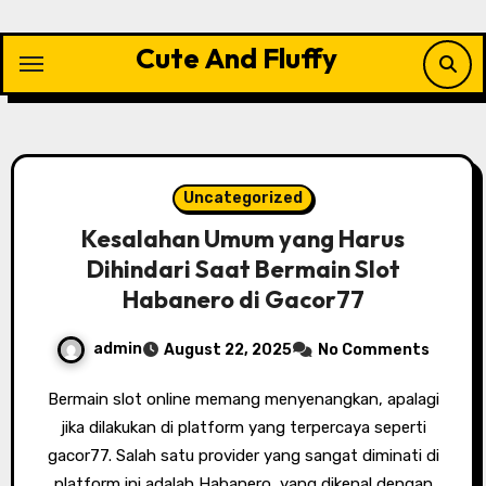
Skip
to
Cute And Fluffy
content
Uncategorized
Kesalahan Umum yang Harus
Dihindari Saat Bermain Slot
Habanero di Gacor77
admin
August 22, 2025
No Comments
Bermain slot online memang menyenangkan, apalagi
jika dilakukan di platform yang terpercaya seperti
gacor77. Salah satu provider yang sangat diminati di
platform ini adalah Habanero, yang dikenal dengan