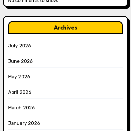
No comments to show.
Archives
July 2026
June 2026
May 2026
April 2026
March 2026
January 2026