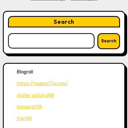
Search
Search
Blogroll
https://topbos77a.com/
mister untung88
musang178
fyp138