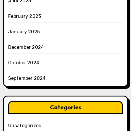
April 2025
February 2025
January 2025
December 2024
October 2024
September 2024
Categories
Uncategorized